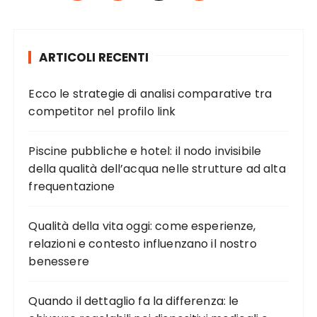
v
i
ARTICOLI RECENTI
g
a
Ecco le strategie di analisi comparative tra
z
competitor nel profilo link
i
o
Piscine pubbliche e hotel: il nodo invisibile
della qualità dell’acqua nelle strutture ad alta
n
frequentazione
e
a
Qualità della vita oggi: come esperienze,
r
relazioni e contesto influenzano il nostro
t
benessere
i
c
Quando il dettaglio fa la differenza: le