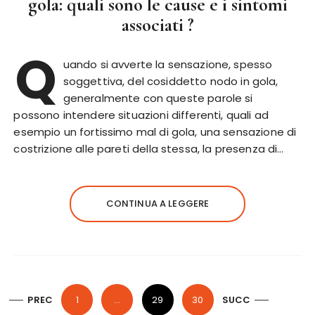
gola: quali sono le cause e i sintomi
associati ?
Q
uando si avverte la sensazione, spesso
soggettiva, del cosiddetto nodo in gola,
generalmente con queste parole si
possono intendere situazioni differenti, quali ad
esempio un fortissimo mal di gola, una sensazione di
costrizione alle pareti della stessa, la presenza di…
CONTINUA A LEGGERE
N
PREC
1
…
29
30
SUCC
a