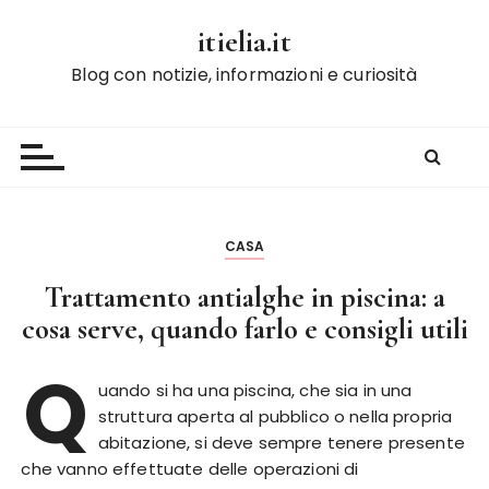
S
itielia.it
a
l
Blog con notizie, informazioni e curiosità
t
a
a
l
c
o
CASA
n
t
Trattamento antialghe in piscina: a
e
cosa serve, quando farlo e consigli utili
n
u
Q
uando si ha una piscina, che sia in una
t
struttura aperta al pubblico o nella propria
o
abitazione, si deve sempre tenere presente
che vanno effettuate delle operazioni di