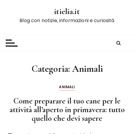
S
itielia.it
a
l
Blog con notizie, informazioni e curiosità
t
a
a
l
c
o
Categoria:
Animali
n
t
e
ANIMALI
n
Come preparare il tuo cane per le
u
t
attività all’aperto in primavera: tutto
o
quello che devi sapere