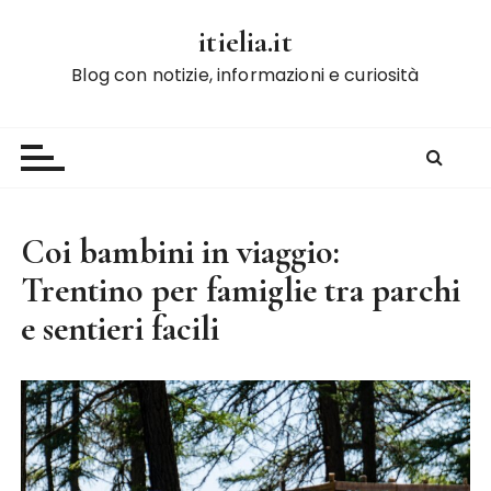
S
itielia.it
a
l
Blog con notizie, informazioni e curiosità
t
a
a
l
c
o
Coi bambini in viaggio:
n
Trentino per famiglie tra parchi
t
e
e sentieri facili
n
u
t
o