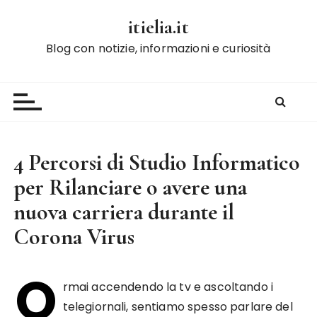
S
itielia.it
a
l
Blog con notizie, informazioni e curiosità
t
a
a
l
c
o
4 Percorsi di Studio Informatico
n
per Rilanciare o avere una
t
e
nuova carriera durante il
n
Corona Virus
u
t
O
o
rmai accendendo la tv e ascoltando i
telegiornali, sentiamo spesso parlare del