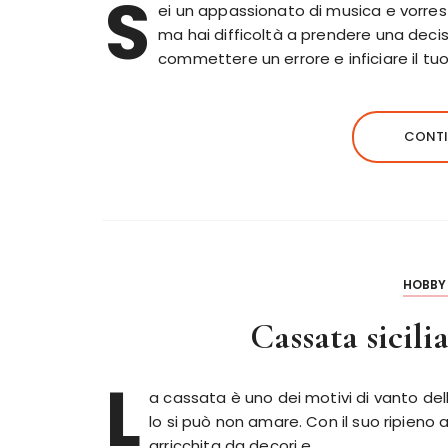
S
ei un appassionato di musica e vorrest
ma hai difficoltà a prendere una decis
commettere un errore e inficiare il tu
CONTI
HOBBY 
Cassata sicilia
L
a cassata è uno dei motivi di vanto del
lo si può non amare. Con il suo ripieno a
arricchita da decori e…