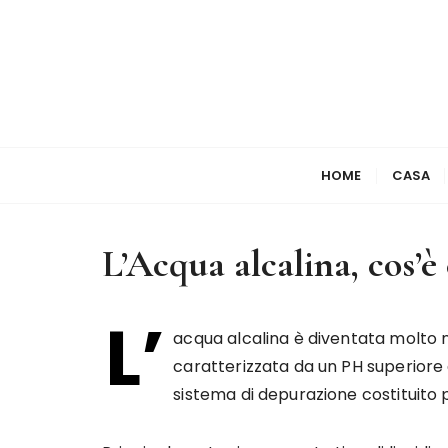
S
a
l
t
a
a
l
HOME
CASA
c
o
n
L’Acqua alcalina, cos’è
t
e
n
L’
u
acqua alcalina è diventata molto no
t
caratterizzata da un PH superiore a
o
sistema di depurazione costituito 