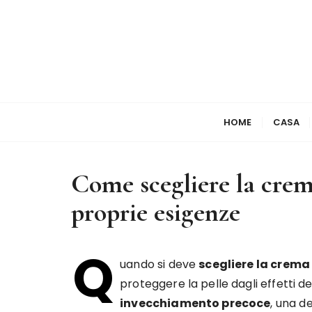
S
a
l
t
a
a
l
HOME
CASA
c
o
n
Come scegliere la crema
t
e
proprie esigenze
n
u
Q
t
uando si deve
scegliere la crema
o
proteggere la pelle dagli effetti de
invecchiamento precoce
, una d