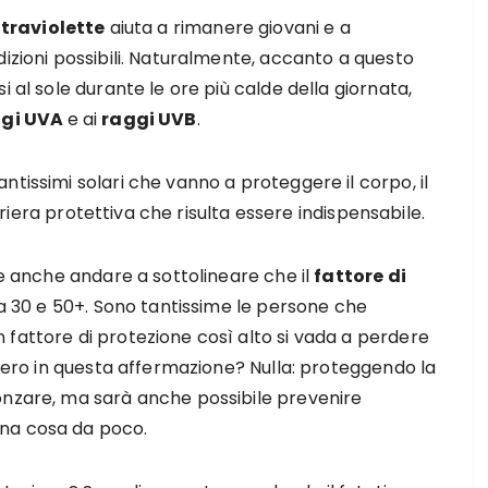
ltraviolette
aiuta a rimanere giovani e a
dizioni possibili. Naturalmente, accanto a questo
i al sole durante le ore più calde della giornata,
ggi UVA
e ai
raggi UVB
.
tissimi solari che vanno a proteggere il corpo, il
arriera protettiva che risulta essere indispensabile.
ve anche andare a sottolineare che il
fattore di
30 e 50+. Sono tantissime le persone che
fattore di protezione così alto si vada a perdere
 vero in questa affermazione? Nulla: proteggendo la
onzare, ma sarà anche possibile prevenire
una cosa da poco.