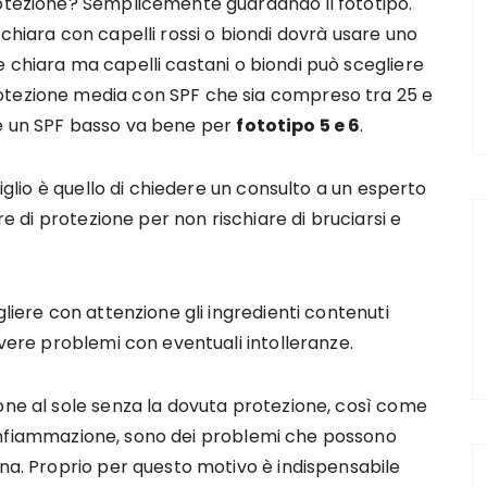
rotezione? Semplicemente guardando il fototipo.
chiara con capelli rossi o biondi dovrà usare uno
 chiara ma capelli castani o biondi può scegliere
otezione media con SPF che sia compreso tra 25 e
e un SPF basso va bene per
fototipo 5 e 6
.
siglio è quello di chiedere un consulto a un esperto
ore di protezione per non rischiare di bruciarsi e
gliere con attenzione gli ingredienti contenuti
avere problemi con eventuali intolleranze.
one al sole senza la dovuta protezione, così come
 infiammazione, sono dei problemi che possono
ona. Proprio per questo motivo è indispensabile