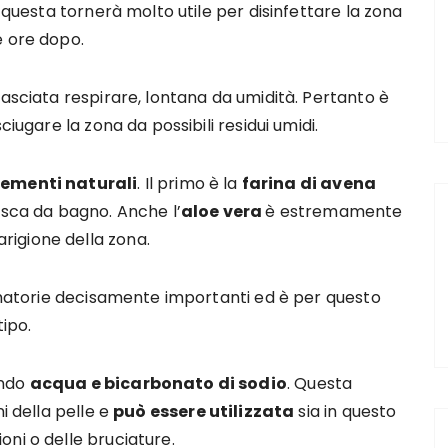
, questa tornerà molto utile per disinfettare la zona
e ore dopo.
lasciata respirare, lontana da umidità. Pertanto è
ciugare la zona da possibili residui umidi.
lementi naturali
. Il primo è la
farina di avena
asca da bagno. Anche l’
aloe vera
è estremamente
igione della zona.
ammatorie decisamente importanti ed è per questo
tipo.
ando
acqua e bicarbonato di sodio
. Questa
i della pelle e
può essere utilizzata
sia in questo
ni o delle bruciature.