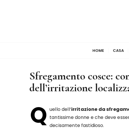
S
a
l
t
a
a
l
HOME
CASA
c
o
n
Sfregamento cosce: com
t
e
dell’irritazione localizz
n
u
Q
t
uello dell’
irritazione da sfregam
o
tantissime donne e che deve essere
decisamente fastidioso.