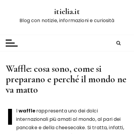
S
itielia.it
a
l
Blog con notizie, informazioni e curiosità
t
a
a
l
c
o
Waffle: cosa sono, come si
n
preparano e perché il mondo ne
t
e
va matto
n
u
I
t
l
waffle
rappresenta uno dei dolci
o
internazionali più amati al mondo, al pari dei
pancake e della cheesecake. Si tratta, infatti,