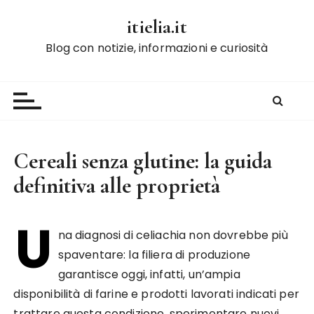
S
itielia.it
a
l
Blog con notizie, informazioni e curiosità
t
a
a
l
c
o
Cereali senza glutine: la guida
n
definitiva alle proprietà
t
e
n
U
na diagnosi di celiachia non dovrebbe più
u
t
spaventare: la filiera di produzione
o
garantisce oggi, infatti, un’ampia
disponibilità di farine e prodotti lavorati indicati per
trattare questa condizione, sperimentare nuovi