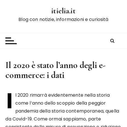
S
itielia.it
a
l
Blog con notizie, informazioni e curiosità
t
a
a
l
c
o
Il 2020 è stato l’anno degli e-
n
commerce: i dati
t
e
n
I
l 2020 rimarrà evidentemente nella storia
u
t
come l’anno dello scoppio della peggior
o
pandemia della storia contemporanea, quella
da Covid-19. Come ormai sappiamo, parte
consistente delle misure di prevenzione e riduzione