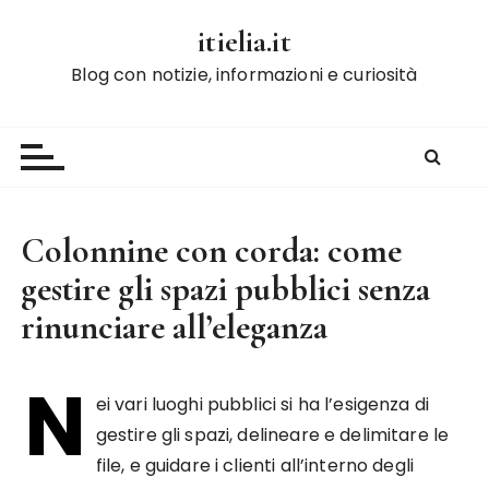
S
itielia.it
a
l
Blog con notizie, informazioni e curiosità
t
a
a
l
c
o
Colonnine con corda: come
n
gestire gli spazi pubblici senza
t
e
rinunciare all’eleganza
n
u
N
t
ei vari luoghi pubblici si ha l’esigenza di
o
gestire gli spazi, delineare e delimitare le
file, e guidare i clienti all’interno degli