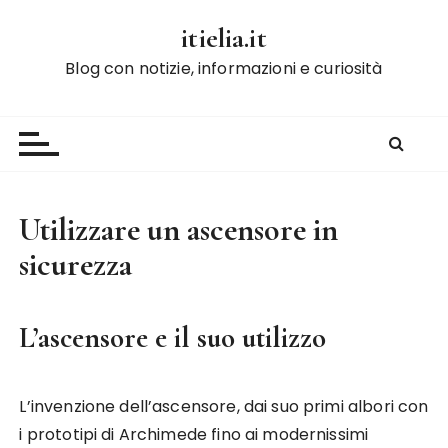
S
itielia.it
a
l
Blog con notizie, informazioni e curiosità
t
a
a
l
c
o
Utilizzare un ascensore in
n
sicurezza
t
e
n
L’ascensore e il suo utilizzo
u
t
o
L’invenzione dell’ascensore, dai suo primi albori con
i prototipi di Archimede fino ai modernissimi