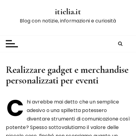
S
itielia.it
a
l
Blog con notizie, informazioni e curiosità
t
a
a
l
c
o
Realizzare gadget e merchandise
n
personalizzati per eventi
t
e
n
C
hi avrebbe mai detto che un semplice
u
t
adesivo o una spilletta potessero
o
diventare strumenti di comunicazione così
potente? Spesso sottovalutiamo il valore delle
piccole cose, finché non scopriamo quanto un