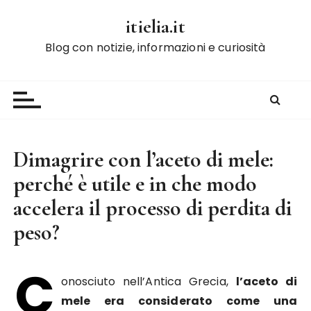
S
itielia.it
a
l
Blog con notizie, informazioni e curiosità
t
a
a
l
c
o
Dimagrire con l’aceto di mele:
n
perché è utile e in che modo
t
e
accelera il processo di perdita di
n
peso?
u
t
C
o
onosciuto nell’Antica Grecia,
l’aceto di
mele era considerato come una