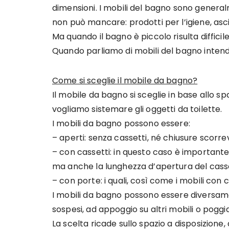
dimensioni. I mobili del bagno sono generalm
non può mancare: prodotti per l’igiene, asc
Ma quando il bagno è piccolo risulta difficil
Quando parliamo di mobili del bagno intendia
Come si sceglie il mobile da bagno?
Il mobile da bagno si sceglie in base allo 
vogliamo sistemare gli oggetti da toilette.
I mobili da bagno possono essere:
– aperti: senza cassetti, né chiusure scorrev
– con cassetti: in questo caso è important
ma anche la lunghezza d’apertura del cass
– con porte: i quali, così come i mobili con 
I mobili da bagno possono essere diversamen
sospesi, ad appoggio su altri mobili o poggi
La scelta ricade sullo spazio a disposizio