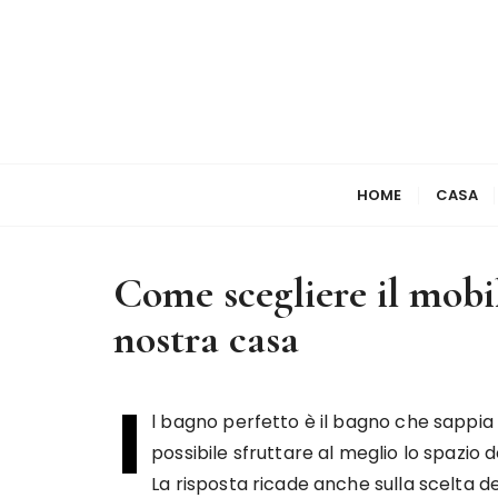
S
a
l
t
a
a
l
HOME
CASA
c
o
n
Come scegliere il mobi
t
e
nostra casa
n
u
I
t
l bagno perfetto è il bagno che sappi
o
possibile sfruttare al meglio lo spazio
La risposta ricade anche sulla scelta dei